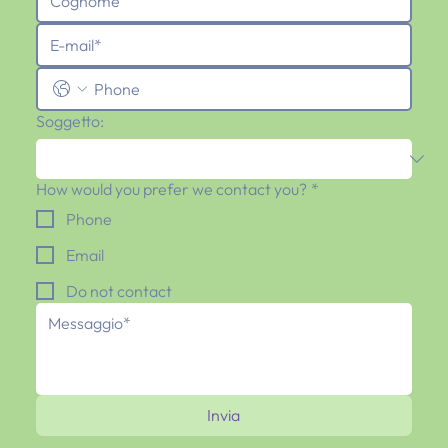
Soggetto:
How would you prefer we contact you?
*
Phone
Email
Do not contact
Invia