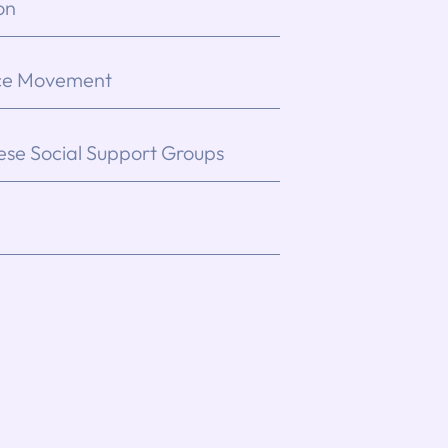
on
ce Movement
se Social Support Groups