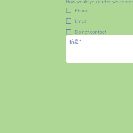
How would you prefer we contac
Phone
Email
Do not contact