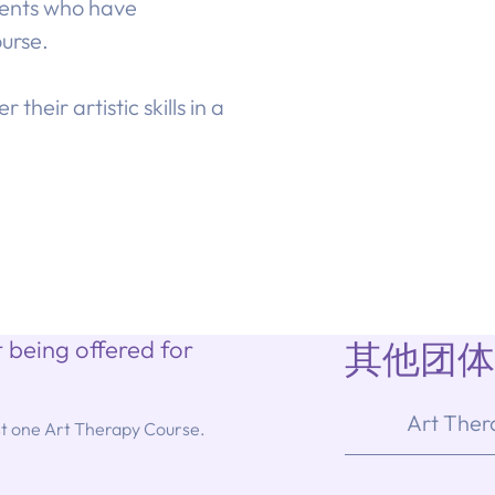
lients who have
urse.
heir artistic skills in a
 being offered for
其他团
Art Ther
st one Art Therapy Course.