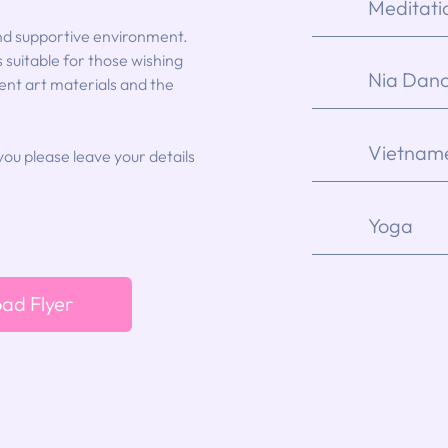
Meditati
and supportive environment.
s suitable for those wishing
Nia Dan
rent art materials and the
Vietname
you please leave your details
Yoga
ad Flyer