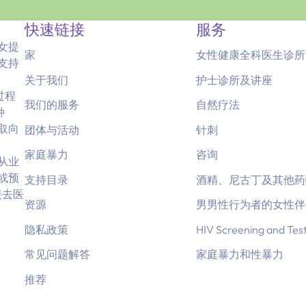
快速链接
服务
女提
家
女性健康全科医生诊所
支持
关于我们
护士诊所及讲座
过程
我们的服务
自然疗法
种
取向
团体与活动
针刺
家庭暴力
咨询
从业
或预
支持目录
酒精、尼古丁及其他药
接去医
资源
男男性行为者的女性伴
隐私政策
HIV Screening and Tes
常见问题解答
家庭暴力和性暴力
推荐