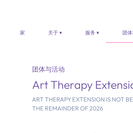
家
关于 ▾
服务 ▾
团体
团体与活动
Art Therapy Extensi
ART THERAPY EXTENSION IS NOT B
THE REMAINDER OF 2026