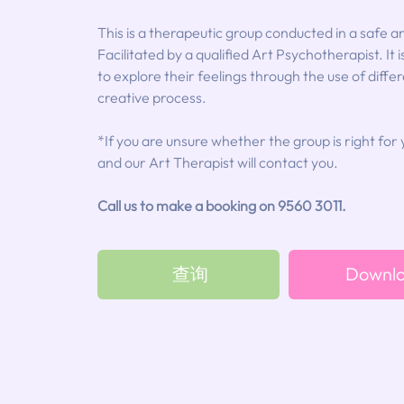
This is a therapeutic group conducted in a safe 
Facilitated by a qualified Art Psychotherapist. It i
to explore their feelings through the use of diffe
creative process.
*If you are unsure whether the group is right for 
and our Art Therapist will contact you.
Call us to make a booking on 9560 3011.
查询
Downlo