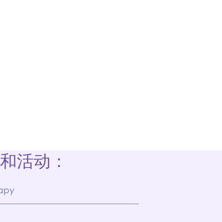
体和活动：
apy