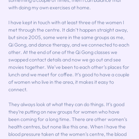
something a couple of times, then I can balance that 
with doing my own exercises at home.
I have kept in touch with at least three of the women I 
met through the centre. It didn’t happen straight away, 
but since 2005, some were in the same groups as me, 
Qi Gong, and dance therapy, and we connected to each 
other. At the end of one of the Qi Gong classes we 
swapped contact details and now we go out and see 
movies together. We’ve been to each other’s places for 
lunch and we meet for coffee. It’s good to have a couple 
of women who live in the area, it makes it easy to 
connect.
They always look at what they can do things. It’s good 
they’re putting on new groups for women who have 
been coming for a long time. There are other women’s 
health centres, but none like this one. When I have the 
blood pressure taken at the women’s centre, the blood 