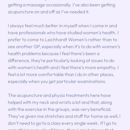
getting a massage occasionally. I’ve also been getting 
acupuncture on and off as I’ve needed it.
I always feel much better in myself when I come in and 
have professionals who have studied women’s health. I 
prefer to come to Leichhardt Women’s rather than to 
see another GP, especially when it’s to do with women’s 
health problems because I feel there’s been a 
difference, they’re particularly looking at issues to do 
with women’s health and I feel there’s more empathy. I 
feel a lot more comfortable than I do in other places, 
especially when you get particular examinations.
The acupuncture and physio treatments here have 
helped with my neck and wrists a lot and that, along 
with the exercise in the groups, was very beneficial. 
They’ve given me stretches and stuff for home as well, I 
don’t need to go to a class every single week. If I go to 