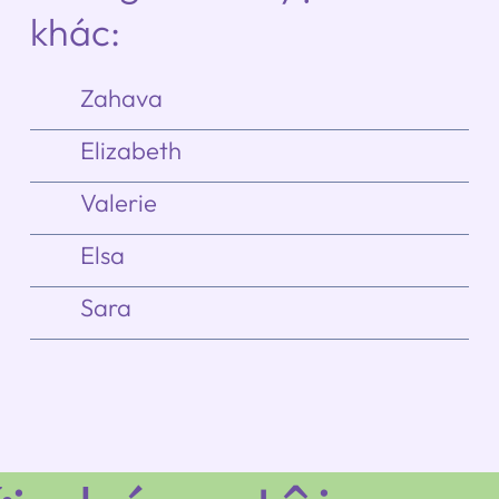
khác:
Zahava
Elizabeth
Valerie
Elsa
Sara