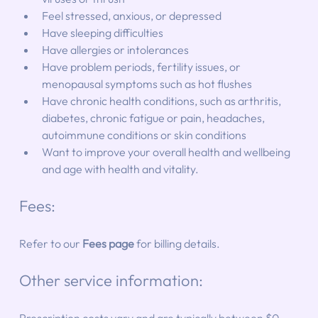
Feel stressed, anxious, or depressed
Have sleeping difficulties
Have allergies or intolerances
Have problem periods, fertility issues, or 
menopausal symptoms such as hot flushes
Have chronic health conditions, such as arthritis, 
diabetes, chronic fatigue or pain, headaches, 
autoimmune conditions or skin conditions
Want to improve your overall health and wellbeing 
and age with health and vitality.
Fees: 
Refer to our 
Fees page
 for billing details.
Other service information: 
Prescription costs vary and are typically between $0 