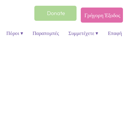
Donate
Γρήγορη Έξοδος
Πόροι ▾
Παραπομπές
Συμμετέχετε ▾
Επαφή