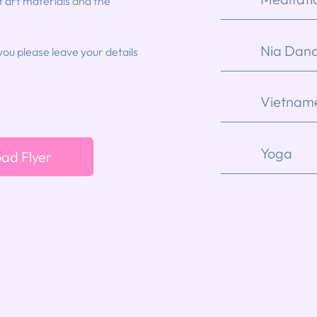
t art materials and the
Nia Dan
you please leave your details
Vietname
Yoga
ad Flyer