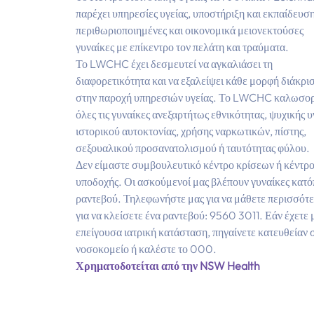
παρέχει υπηρεσίες υγείας, υποστήριξη και εκπαίδευσ
περιθωριοποιημένες και οικονομικά μειονεκτούσες
γυναίκες με επίκεντρο τον πελάτη και τραύματα.
Το LWCHC έχει δεσμευτεί να αγκαλιάσει τη
διαφορετικότητα και να εξαλείψει κάθε μορφή διάκρι
στην παροχή υπηρεσιών υγείας. Το LWCHC καλωσορ
όλες τις γυναίκες ανεξαρτήτως εθνικότητας, ψυχικής υ
ιστορικού αυτοκτονίας, χρήσης ναρκωτικών, πίστης,
σεξουαλικού προσανατολισμού ή ταυτότητας φύλου.
Δεν είμαστε συμβουλευτικό κέντρο κρίσεων ή κέντρ
υποδοχής. Οι ασκούμενοί μας βλέπουν γυναίκες κατό
ραντεβού. Τηλεφωνήστε μας για να μάθετε περισσότε
για να κλείσετε ένα ραντεβού: 9560 3011. Εάν έχετε 
επείγουσα ιατρική κατάσταση, πηγαίνετε κατευθείαν 
νοσοκομείο ή καλέστε το 000.
Χρηματοδοτείται από την NSW Health