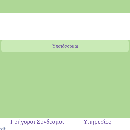
Υποτάσσομαι
Γρήγοροι Σύνδεσμοι
Υπηρεσίες
rdt