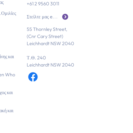
ας
+61 2 9560 3011
 Ομιλίες
Στείλτε μας email
55 Thornley Street,
(Cnr Cary Street)
Leichhardt NSW 2040
νης και
Τ.Θ. 240
Leichhardt NSW 2040
Men Who
ος και
ακή και