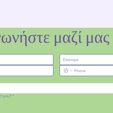
νωνήστε μαζί μας
t you?
*