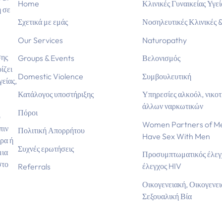
Home
Κλινικές Γυναικείας Υγεί
η σε
Σχετικά με εμάς
Νοσηλευτικές Κλινικές &
Our Services
Naturopathy
σης
Groups & Events
Βελονισμός
ίζει
Domestic Violence
Συμβουλευτική
γείας,
Κατάλογος υποστήριξης
Υπηρεσίες αλκοόλ, νικοτί
άλλων ναρκωτικών
Πόροι
ο
Women Partners of 
πιν
Πολιτική Απορρήτου
Have Sex With Men
ρα ή
Συχνές ερωτήσεις
μια
Προσυμπτωματικός έλεγχ
στο
έλεγχος HIV
Referrals
Οικογενειακή, Οικογενει
Σεξουαλική Βία