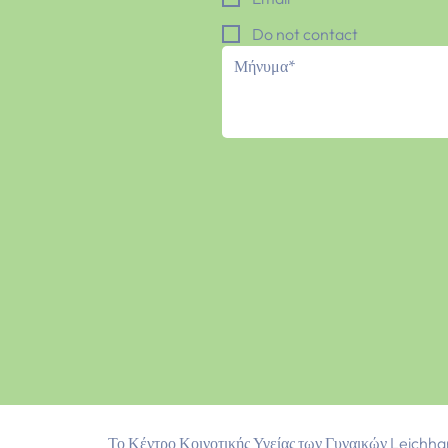
Do not contact
Το Κέντρο Κοινοτικής Υγείας των Γυναικών Leichha