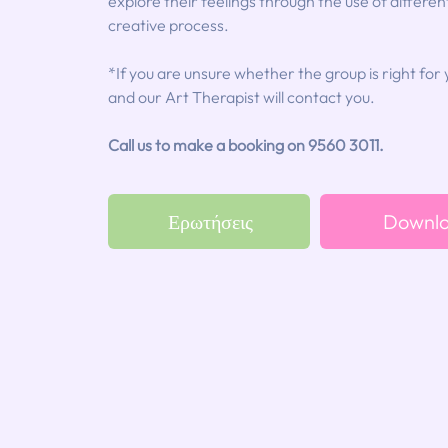
explore their feelings through the use of differen
creative process.
*If you are unsure whether the group is right for 
and our Art Therapist will contact you.
Call us to make a booking on 9560 3011.
Ερωτήσεις
Downlo