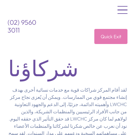
(02) 9560
3011
Quick Exit
شركاؤنا
لقد أقام المركز شراكات قوية مع خدمات نسائية أخرى بهدف
إنشاء مجتمع قوي من الممارسات. ويمكن أن يُعزى نجاح مركز
LWCHC وأهميته الدائمة، جزئيًا، إلى الدعم والجهود التعاونية
من جانب الأفراد الرئيسيين والمنظمات الشريكة، والذين
لولاهم لما كان مركز LWCHC قد حقق التأثير الذي حققه اليوم.
نود أن نعرب عن خالص شكرنا لشركائنا والمنظمات الأعضاء
على مساهماتهم السخية ودعمهم على مدار السنوات. لقد سمح