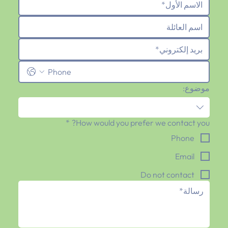
موضوع:
*
How would you prefer we contact you?
Phone
Email
Do not contact